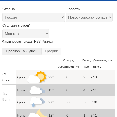
Страна
Область
Станция (город)
Фактическая погода
RSS
Климат
Прогноз на 7 дней
График
Осадки,
Ветер,
Давление, мм
вероятность, %
м/с
рт. ст.
Сб
День
22°
0
2
743
8 авг
Ночь
13°
0
4
741
Вс
9 авг
День
27°
80
6
738
Ночь
12°
0
1
741