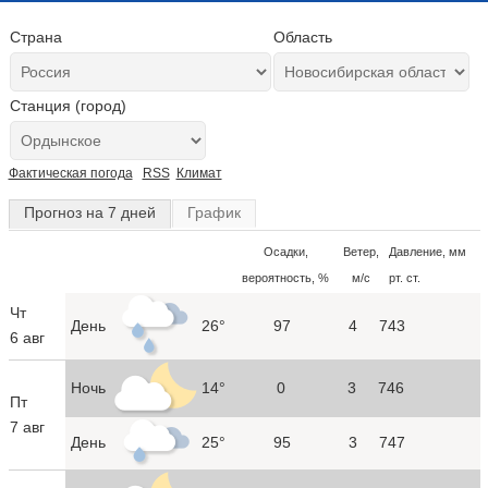
Страна
Область
Станция (город)
Фактическая погода
RSS
Климат
Прогноз на 7 дней
График
Осадки,
Ветер,
Давление, мм
вероятность, %
м/с
рт. ст.
Чт
День
26°
97
4
743
6 авг
Ночь
14°
0
3
746
Пт
7 авг
День
25°
95
3
747