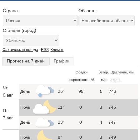
Страна
Область
Станция (город)
Фактическая погода
RSS
Климат
Прогноз на 7 дней
График
Осадки,
Ветер,
Давление, мм
вероятность, %
м/с
рт. ст.
Чт
День
25°
95
5
743
6 авг
Ночь
11°
0
3
745
Пт
7 авг
День
23°
0
4
747
Ночь
8°
0
3
749