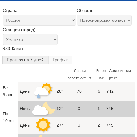
Страна
Область
Станция (город)
RSS
Климат
Прогноз на 7 дней
График
Осадки,
Ветер,
Давление, мм
вероятность, %
м/с
рт. ст.
Вс
День
28°
70
6
742
9 авг
Ночь
12°
0
1
745
Пн
10 авг
День
27°
0
2
745