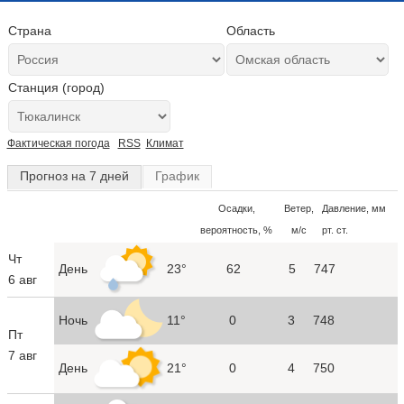
Страна
Область
Станция (город)
Фактическая погода
RSS
Климат
Прогноз на 7 дней
График
Осадки,
Ветер,
Давление, мм
вероятность, %
м/с
рт. ст.
Чт
День
23°
62
5
747
6 авг
Ночь
11°
0
3
748
Пт
7 авг
День
21°
0
4
750