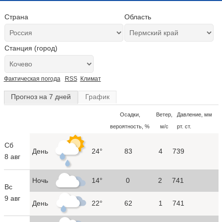
Страна
Область
Станция (город)
Фактическая погода
RSS
Климат
Прогноз на 7 дней
График
Осадки,
Ветер,
Давление, мм
вероятность, %
м/с
рт. ст.
Сб
День
24°
83
4
739
8 авг
Ночь
14°
0
2
741
Вс
9 авг
День
22°
62
1
741