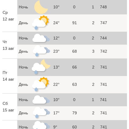
Ночь
10°
0
1
748
Ср
12 авг
День
24°
91
2
747
Ночь
12°
0
2
744
Чт
13 авг
День
23°
68
3
742
Ночь
13°
66
2
741
Пт
14 авг
День
22°
63
2
741
Ночь
10°
0
1
741
Сб
15 авг
День
17°
79
2
741
Ночь
9°
60
2
741