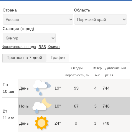
Страна
Область
Станция (город)
Фактическая погода
RSS
Климат
Прогноз на 7 дней
График
Осадки,
Ветер,
Давление, мм
вероятность, %
м/с
рт. ст.
Пн
День
19°
99
4
744
10 авг
Ночь
10°
67
3
748
Вт
11 авг
День
24°
0
3
748