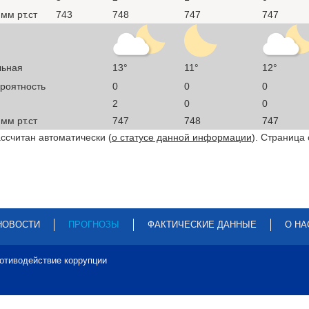
мм рт.ст
743
748
747
747
льная
13°
11°
12°
ероятность
0
0
0
2
0
0
мм рт.ст
747
748
747
ссчитан автоматически (
о статусе данной информации
). Страница
НОВОСТИ
ПРОГНОЗЫ
ФАКТИЧЕСКИЕ ДАННЫЕ
О НА
отиводействие коррупции