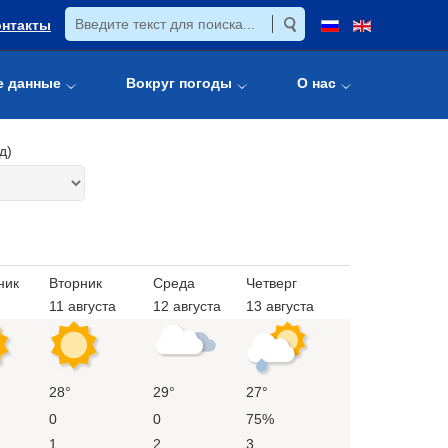
онтакты
е данные
Вокруг погоды
О нас
д)
ник
Вторник
Среда
Четверг
11 августа
12 августа
13 августа
28°
29°
27°
0
0
75%
1
2
3