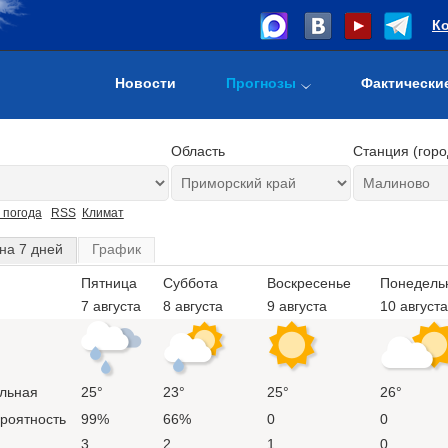
К
Новости
Прогнозы
Фактически
Область
Станция (горо
 погода
RSS
Климат
на 7 дней
График
Пятница
Суббота
Воскресенье
Понедель
7 августа
8 августа
9 августа
10 августа
льная
25°
23°
25°
26°
ероятность
99%
66%
0
0
3
2
1
0