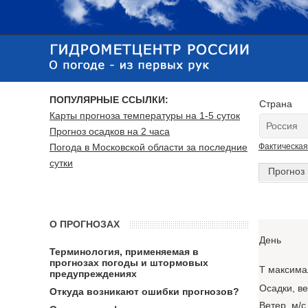
ПОПУЛЯРНЫЕ ССЫЛКИ:
Страна
Карты прогноза температуры на 1-5 суток
Прогноз осадков на 2 часа
Погода в Московской области за последние
Фактическая
сутки
Прогноз 
О ПРОГНОЗАХ
День
Терминология, применяемая в
прогнозах погоды и штормовых
T максима
предупреждениях
Осадки, в
Откуда возникают ошибки прогнозов?
Ветер, м/с