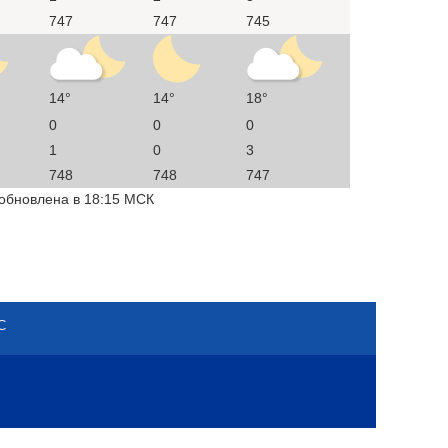
747
747
745
14°
14°
18°
0
0
0
1
0
3
748
748
747
 обновлена в 18:15 МСК
С