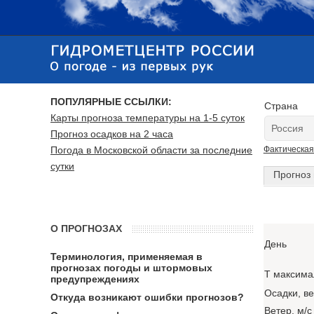
ПОПУЛЯРНЫЕ ССЫЛКИ:
Страна
Карты прогноза температуры на 1-5 суток
Прогноз осадков на 2 часа
Погода в Московской области за последние
Фактическая
сутки
Прогноз 
О ПРОГНОЗАХ
День
Терминология, применяемая в
прогнозах погоды и штормовых
T максима
предупреждениях
Осадки, в
Откуда возникают ошибки прогнозов?
Ветер, м/с