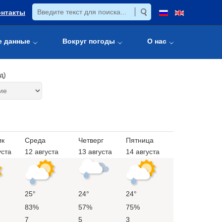
онтакты
е данные
Вокруг погоды
О нас
д)
ик
Среда
Четверг
Пятница
уста
12 августа
13 августа
14 августа
25°
24°
24°
83%
57%
75%
7
5
3