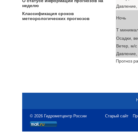
О статусе информации прогнозов на
неделю
Давление, 
Классификация сроков
Ночь
метеорологических прогнозов
T минима
Осадки, в
Ветер, м/с
Давление, 
Прогноз ра
© 2026 Гидрометцентр России
Старый сайт
Пр