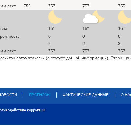
мм рт.ст
756
757
757
755
льная
16°
16°
16°
ероятность
0
0
0
2
2
3
мм рт.ст
757
757
757
ссчитан автоматически (
о статусе данной информации
). Страница
НОВОСТИ
ПРОГНОЗЫ
ФАКТИЧЕСКИЕ ДАННЫЕ
О НА
отиводействие коррупции