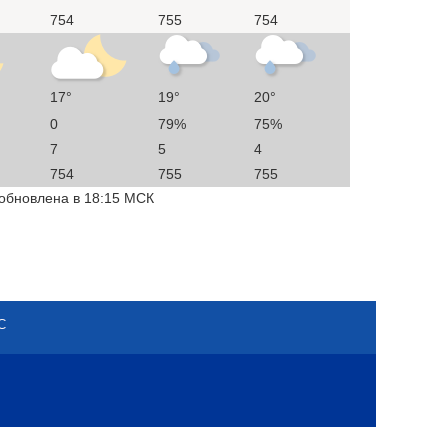
754
755
754
17°
19°
20°
0
79%
75%
7
5
4
754
755
755
 обновлена в 18:15 МСК
С