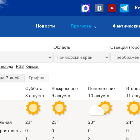
К
Новости
Прогнозы
Фактически
Область
Станция (горо
 погода
RSS
Климат
на 7 дней
График
Суббота
Воскресенье
Понедельник
Вторн
8 августа
9 августа
10 августа
11 авг
льная
23°
23°
23°
24°
ероятность
0
0
0
0
1
2
2
5