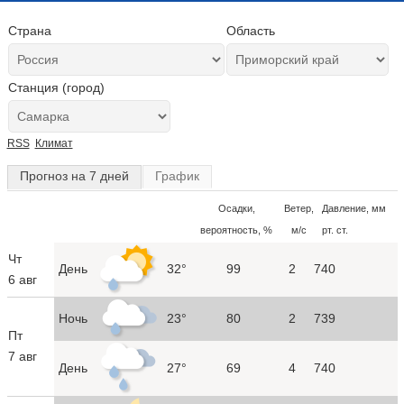
Страна
Область
Станция (город)
RSS
Климат
Прогноз на 7 дней
График
Осадки,
Ветер,
Давление, мм
вероятность, %
м/с
рт. ст.
Чт
День
32°
99
2
740
6 авг
Ночь
23°
80
2
739
Пт
7 авг
День
27°
69
4
740