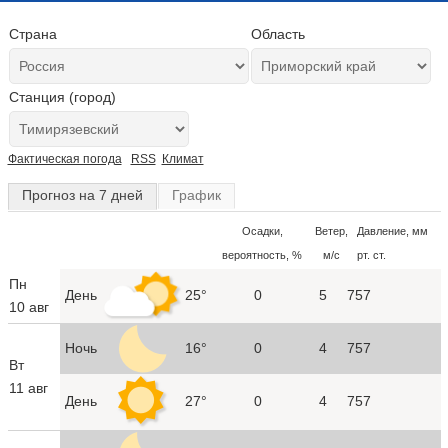
Страна
Область
Станция (город)
Фактическая погода
RSS
Климат
Прогноз на 7 дней
График
Осадки,
Ветер,
Давление, мм
вероятность, %
м/с
рт. ст.
Пн
День
25°
0
5
757
10 авг
Ночь
16°
0
4
757
Вт
11 авг
День
27°
0
4
757