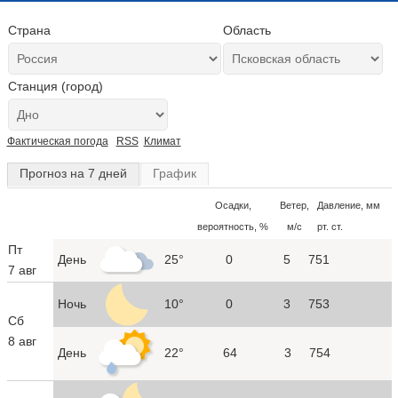
Страна
Область
Станция (город)
Фактическая погода
RSS
Климат
Прогноз на 7 дней
График
Осадки,
Ветер,
Давление, мм
вероятность, %
м/с
рт. ст.
Пт
День
25°
0
5
751
7 авг
Ночь
10°
0
3
753
Сб
8 авг
День
22°
64
3
754