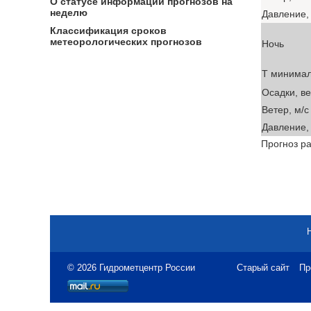
О статусе информации прогнозов на
неделю
Давление, 
Классификация сроков
метеорологических прогнозов
Ночь
T минима
Осадки, в
Ветер, м/с
Давление, 
Прогноз ра
© 2026 Гидрометцентр России
Старый сайт
Пр