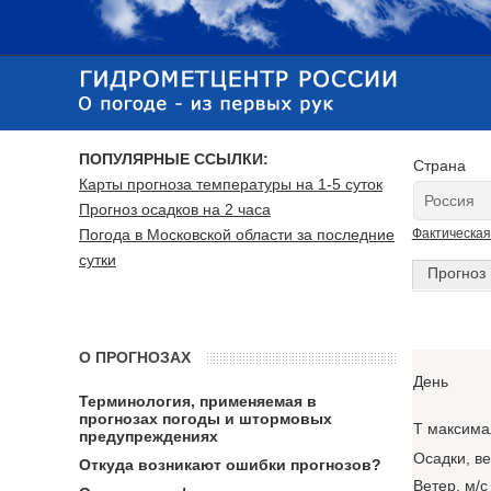
ПОПУЛЯРНЫЕ ССЫЛКИ:
Страна
Карты прогноза температуры на 1-5 суток
Прогноз осадков на 2 часа
Погода в Московской области за последние
Фактическая
сутки
Прогноз 
О ПРОГНОЗАХ
День
Терминология, применяемая в
прогнозах погоды и штормовых
T максима
предупреждениях
Осадки, в
Откуда возникают ошибки прогнозов?
Ветер, м/с