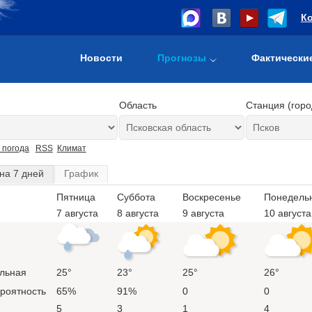
К
Новости
Прогнозы
Фактически
Область
Станция (горо
 погода
RSS
Климат
на 7 дней
График
Пятница
Суббота
Воскресенье
Понедель
7 августа
8 августа
9 августа
10 августа
льная
25°
23°
25°
26°
ероятность
65%
91%
0
0
5
3
1
4