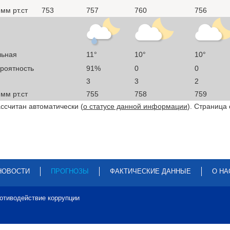
мм рт.ст
753
757
760
756
льная
11°
10°
10°
ероятность
91%
0
0
3
3
2
мм рт.ст
755
758
759
ссчитан автоматически (
о статусе данной информации
). Страница
НОВОСТИ
ПРОГНОЗЫ
ФАКТИЧЕСКИЕ ДАННЫЕ
О НА
отиводействие коррупции