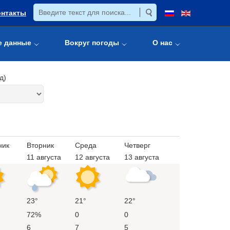
онтакты
е данные
Вокруг погоды
О нас
д)
ник
Вторник
Среда
Четверг
11 августа
12 августа
13 августа
23°
21°
22°
72%
0
0
6
7
5