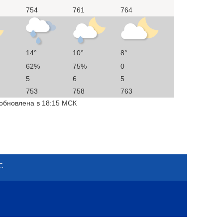
754
761
764
14°
10°
8°
62%
75%
0
5
6
5
753
758
763
 обновлена в 18:15 МСК
С