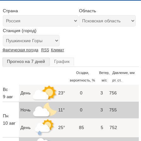
Страна
Область
Станция (город)
Фактическая погода
RSS
Климат
Прогноз на 7 дней
График
Осадки,
Ветер,
Давление, мм
вероятность, %
м/с
рт. ст.
Вс
День
23°
0
3
756
9 авг
Ночь
11°
0
3
755
Пн
10 авг
День
25°
85
5
752