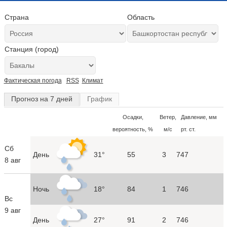
Страна
Область
Станция (город)
Фактическая погода
RSS
Климат
Прогноз на 7 дней
График
Осадки,
Ветер,
Давление, мм
вероятность, %
м/с
рт. ст.
Сб
День
31°
55
3
747
8 авг
Ночь
18°
84
1
746
Вс
9 авг
День
27°
91
2
746