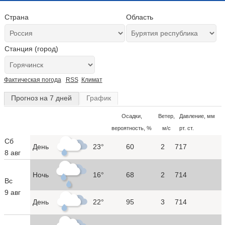
Страна
Область
Станция (город)
Фактическая погода
RSS
Климат
Прогноз на 7 дней
График
Осадки,
Ветер,
Давление, мм
вероятность, %
м/с
рт. ст.
Сб
День
23°
60
2
717
8 авг
Ночь
16°
68
2
714
Вс
9 авг
День
22°
95
3
714