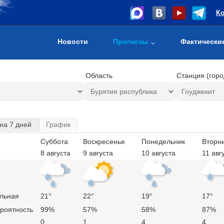
К
Новости
Прогнозы
Фактически
Область
Станция (горо
на 7 дней
График
Суббота
Воскресенье
Понедельник
Вторн
8 августа
9 августа
10 августа
11 авг
льная
21°
22°
19°
17°
ероятность
99%
57%
58%
87%
0
1
4
4