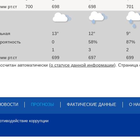
мм рт.ст
700
698
698
701
льная
13°
12°
9°
ероятность
0
58%
87%
1
3
2
мм рт.ст
699
697
699
ссчитан автоматически (
о статусе данной информации
). Страница
НОВОСТИ
ПРОГНОЗЫ
ФАКТИЧЕСКИЕ ДАННЫЕ
О НА
отиводействие коррупции