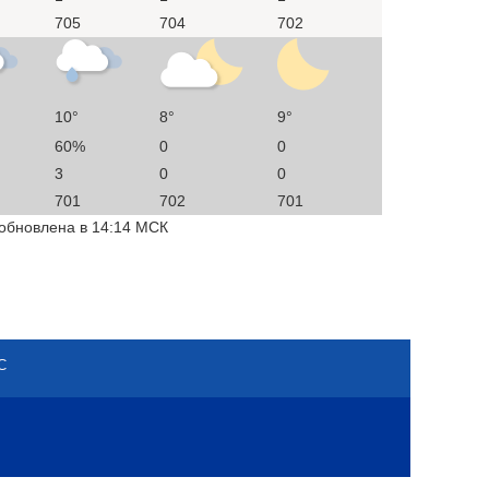
705
704
702
10°
8°
9°
60%
0
0
3
0
0
701
702
701
 обновлена в 14:14 МСК
С