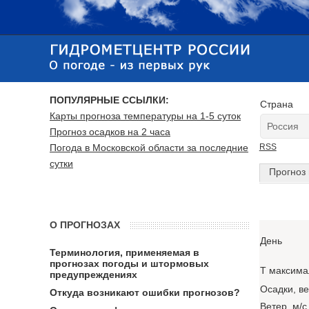
ПОПУЛЯРНЫЕ ССЫЛКИ:
Страна
Карты прогноза температуры на 1-5 суток
Прогноз осадков на 2 часа
Погода в Московской области за последние
RSS
сутки
Прогноз 
О ПРОГНОЗАХ
День
Терминология, применяемая в
прогнозах погоды и штормовых
T максима
предупреждениях
Осадки, в
Откуда возникают ошибки прогнозов?
Ветер, м/с