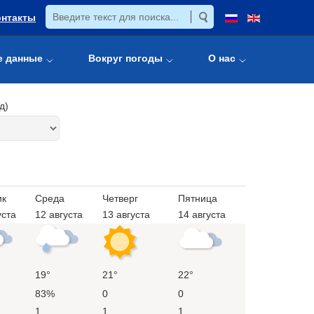
онтакты
е данные
Вокруг погоды
О нас
д)
ик
Среда
Четверг
Пятница
уста
12 августа
13 августа
14 августа
19°
21°
22°
83%
0
0
1
1
1