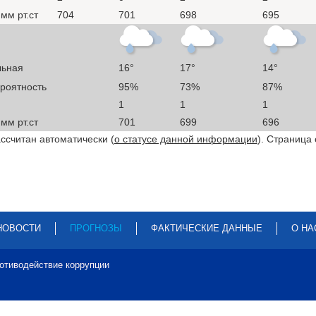
мм рт.ст
704
701
698
695
льная
16°
17°
14°
ероятность
95%
73%
87%
1
1
1
мм рт.ст
701
699
696
ссчитан автоматически (
о статусе данной информации
). Страница
НОВОСТИ
ПРОГНОЗЫ
ФАКТИЧЕСКИЕ ДАННЫЕ
О НА
отиводействие коррупции