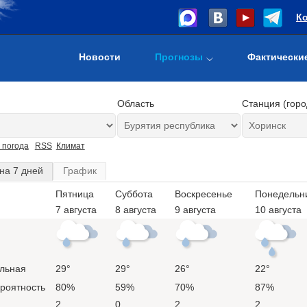
К
Новости
Прогнозы
Фактически
Область
Станция (горо
 погода
RSS
Климат
на 7 дней
График
Пятница
Суббота
Воскресенье
Понедельн
7 августа
8 августа
9 августа
10 августа
льная
29°
29°
26°
22°
ероятность
80%
59%
70%
87%
2
0
2
2