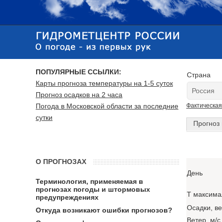
ПОПУЛЯРНЫЕ ССЫЛКИ:
Страна
Карты прогноза температуры на 1-5 суток
Прогноз осадков на 2 часа
Погода в Московской области за последние
Фактическая
сутки
Прогноз 
О ПРОГНОЗАХ
День
Терминология, применяемая в
прогнозах погоды и штормовых
T максима
предупреждениях
Осадки, в
Откуда возникают ошибки прогнозов?
Ветер, м/с