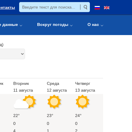
онтакты
е данные
Вокруг погоды
О нас
д)
ик
Вторник
Среда
Четверг
11 августа
12 августа
13 августа
22°
23°
24°
0
0
0
4
1
2