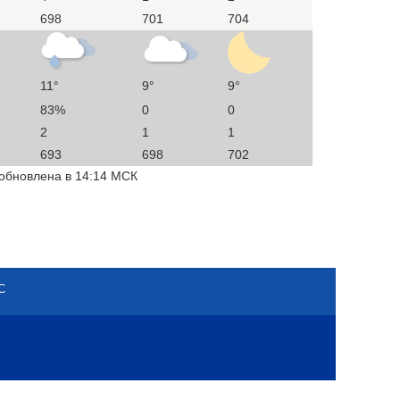
698
701
704
11°
9°
9°
83%
0
0
2
1
1
693
698
702
 обновлена в 14:14 МСК
С