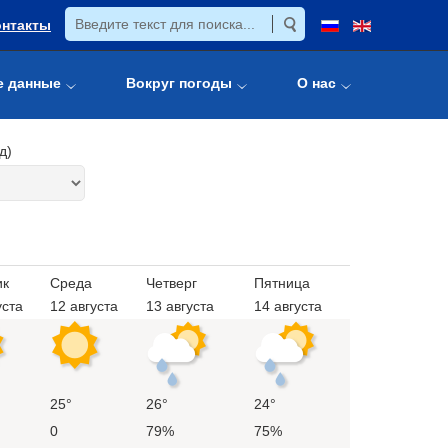
онтакты
е данные
Вокруг погоды
О нас
д)
ик
Среда
Четверг
Пятница
уста
12 августа
13 августа
14 августа
25°
26°
24°
0
79%
75%