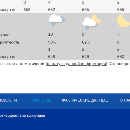
0
4
3
2
мм рт.ст
653
652
655
655
льная
10°
5°
7°
ероятность
93%
62%
0
1
2
2
мм рт.ст
648
649
650
ссчитан автоматически (
о статусе данной информации
). Страница
НОВОСТИ
ПРОГНОЗЫ
ФАКТИЧЕСКИЕ ДАННЫЕ
О НА
отиводействие коррупции