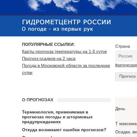
ПОПУЛЯРНЫЕ ССЫЛКИ:
Страна
Карты прогноза температуры на 1-5 суток
Прогноз осадков на 2 часа
Погода в Московской области за последние
Фактическая
сутки
Прогноз 
О ПРОГНОЗАХ
День
Терминология, применяемая в
прогнозах погоды и штормовых
предупреждениях
T максима
Откуда возникают ошибки прогнозов?
Осадки, в