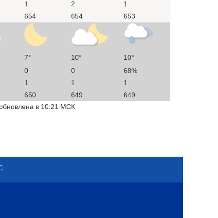
1
2
1
654
654
653
7°
10°
10°
0
0
68%
1
1
1
650
649
649
 обновлена в 10:21 МСК
С