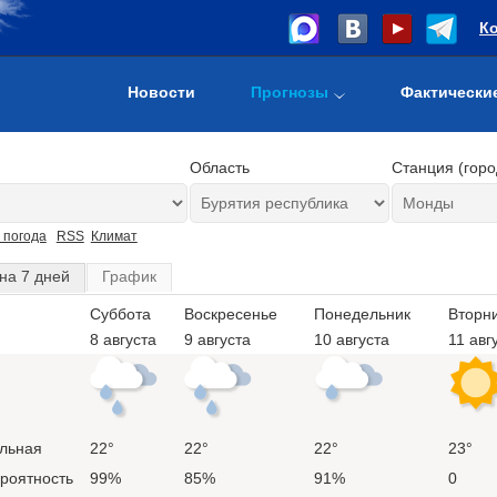
К
Новости
Прогнозы
Фактически
Область
Станция (горо
 погода
RSS
Климат
на 7 дней
График
Суббота
Воскресенье
Понедельник
Вторн
8 августа
9 августа
10 августа
11 авг
льная
22°
22°
22°
23°
ероятность
99%
85%
91%
0