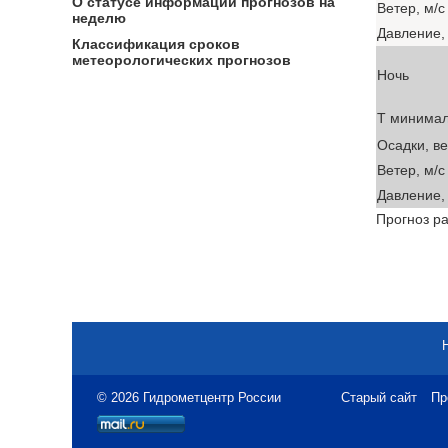
О статусе информации прогнозов на
Ветер, м/с
неделю
Давление, 
Классификация сроков
метеорологических прогнозов
Ночь
T минима
Осадки, в
Ветер, м/с
Давление, 
Прогноз ра
© 2026 Гидрометцентр России
Старый сайт
Пр