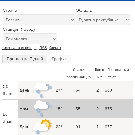
Страна
Область
Станция (город)
Фактическая погода
RSS
Климат
Прогноз на 7 дней
График
Осадки,
Ветер,
Давление, мм
вероятность, %
м/с
рт. ст.
Сб
День
27°
64
2
680
8 авг
Ночь
15°
55
2
675
Вс
9 авг
День
22°
91
1
677