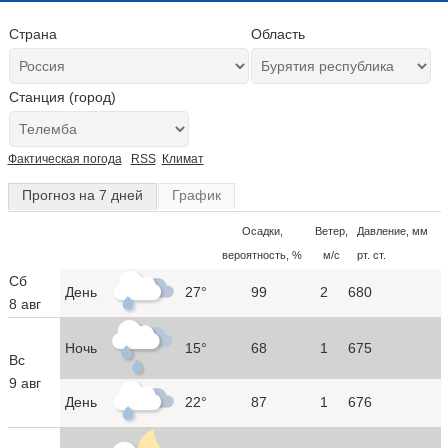
Страна
Область
Станция (город)
Фактическая погода
RSS
Климат
Прогноз на 7 дней
График
Осадки,
Ветер,
Давление, мм
вероятность, %
м/с
рт. ст.
Сб
День
27°
99
2
680
8 авг
Ночь
15°
68
1
675
Вс
9 авг
День
22°
87
1
676