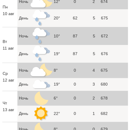
Ночь
12°
0
2
674
Пн
10 авг
День
20°
62
5
675
Ночь
10°
87
5
672
Вт
11 авг
День
19°
87
5
676
Ночь
8°
0
4
675
Ср
12 авг
День
19°
0
3
680
Ночь
6°
0
2
678
Чт
13 авг
День
22°
0
1
682
Ночь
8°
0
0
679