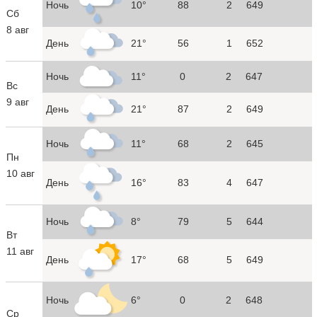
Ночь
10°
88
2
649
Сб
8 авг
День
21°
56
1
652
Ночь
11°
0
2
647
Вс
9 авг
День
21°
87
2
649
Ночь
11°
68
2
645
Пн
10 авг
День
16°
83
4
647
Ночь
8°
79
5
644
Вт
11 авг
День
17°
68
5
649
Ночь
6°
0
2
648
Ср