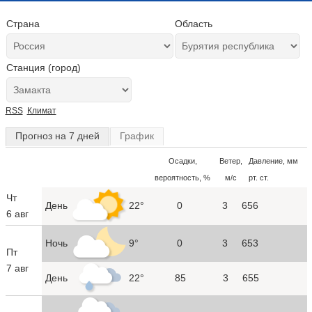
Страна
Область
Станция (город)
RSS
Климат
Прогноз на 7 дней
График
Осадки,
Ветер,
Давление, мм
вероятность, %
м/с
рт. ст.
Чт
День
22°
0
3
656
6 авг
Ночь
9°
0
3
653
Пт
7 авг
День
22°
85
3
655