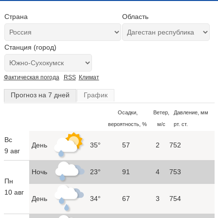
Страна
Область
Станция (город)
Фактическая погода
RSS
Климат
Прогноз на 7 дней
График
Осадки,
Ветер,
Давление, мм
вероятность, %
м/с
рт. ст.
Вс
День
35°
57
2
752
9 авг
Ночь
23°
91
4
753
Пн
10 авг
День
34°
67
3
754