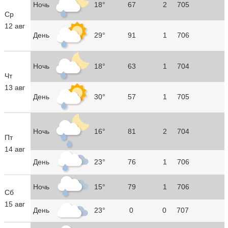
Ночь
18°
67
2
705
Ср
12 авг
День
29°
91
1
706
Ночь
18°
63
1
704
Чт
13 авг
День
30°
57
1
705
Ночь
16°
81
2
704
Пт
14 авг
День
23°
76
1
706
Ночь
15°
79
1
706
Сб
15 авг
День
23°
0
0
707