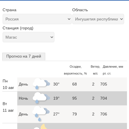
Страна
Область
Станция (город)
Прогноз на 7 дней
Осадки,
Ветер,
Давление, мм
вероятность, %
м/с
рт. ст.
Пн
День
30°
68
2
705
10 авг
Ночь
19°
95
2
704
Вт
11 авг
День
27°
79
2
706