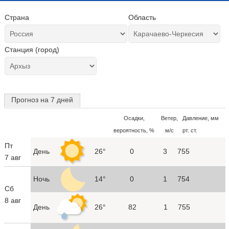
Страна
Область
Станция (город)
Прогноз на 7 дней
Осадки,
Ветер,
Давление, мм
вероятность, %
м/с
рт. ст.
Пт
День
26°
0
3
755
7 авг
Ночь
14°
0
1
754
Сб
8 авг
День
26°
82
1
755