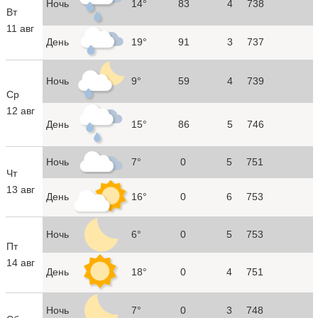
Ночь
14°
83
4
738
Вт
11 авг
День
19°
91
3
737
Ночь
9°
59
4
739
Ср
12 авг
День
15°
86
5
746
Ночь
7°
0
5
751
Чт
13 авг
День
16°
0
6
753
Ночь
6°
0
5
753
Пт
14 авг
День
18°
0
4
751
Ночь
7°
0
3
748