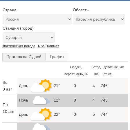
Страна
Область
Станция (город)
Фактическая погода
RSS
Климат
Прогноз на 7 дней
График
Осадки,
Ветер,
Давление, мм
вероятность, %
м/с
рт. ст.
Вс
День
21°
0
4
746
9 авг
Ночь
12°
0
4
745
Пн
10 авг
День
22°
0
5
744