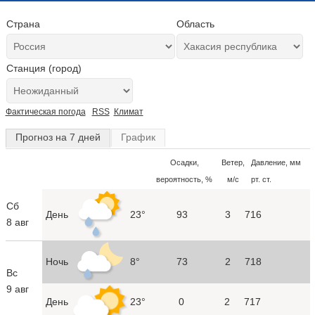
Страна
Область
Станция (город)
Фактическая погода
RSS
Климат
Прогноз на 7 дней
График
Осадки,
Ветер,
Давление, мм
вероятность, %
м/с
рт. ст.
Сб
День
23°
93
3
716
8 авг
Ночь
8°
73
2
718
Вс
9 авг
День
23°
0
2
717