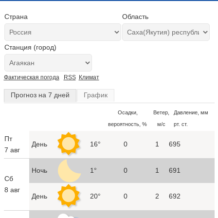
Страна
Область
Станция (город)
Фактическая погода
RSS
Климат
Прогноз на 7 дней
График
Осадки,
Ветер,
Давление, мм
вероятность, %
м/с
рт. ст.
Пт
День
16°
0
1
695
7 авг
Ночь
1°
0
1
691
Сб
8 авг
День
20°
0
2
692