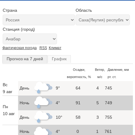
Страна
Область
Станция (город)
Фактическая погода
RSS
Климат
Прогноз на 7 дней
График
Осадки,
Ветер,
Давление, мм
вероятность, %
м/с
рт. ст.
Вс
День
9°
64
4
745
9 авг
Ночь
4°
91
5
749
Пн
10 авг
День
10°
58
3
755
Ночь
4°
0
1
761