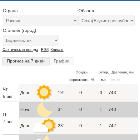
Страна
Область
Станция (город)
Фактическая погода
RSS
Климат
Прогноз на 7 дней
График
Осадки,
Ветер,
Давление, мм
вероятность, %
м/с
рт. ст.
Чт
День
19°
0
3
743
6 авг
Ночь
3°
0
1
743
Пт
7 авг
День
23°
0
1
742