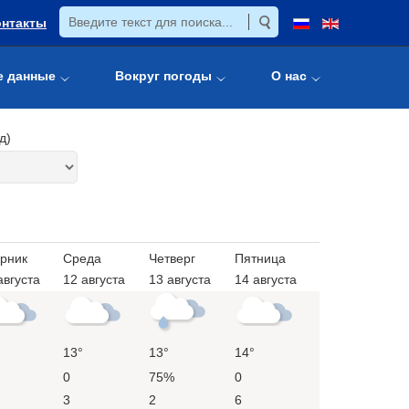
онтакты
е данные
Вокруг погоды
О нас
д)
рник
Среда
Четверг
Пятница
августа
12 августа
13 августа
14 августа
13°
13°
14°
0
75%
0
3
2
6