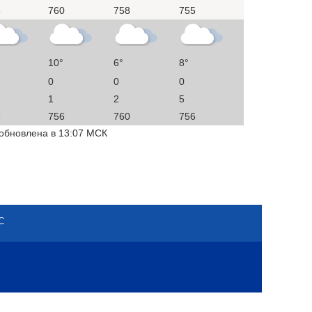
3
760
758
755
10°
6°
8°
0
0
0
1
2
5
3
756
760
756
 обновлена в 13:07 МСК
С