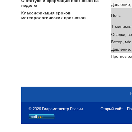
О статусе информации прогнозов на
Давление, 
неделю
Классификация сроков
Ночь
метеорологических прогнозов
T минима
Осадки, в
Ветер, м/с
Давление, 
Прогноз ра
© 2026 Гидрометцентр России
Старый сайт
Пр