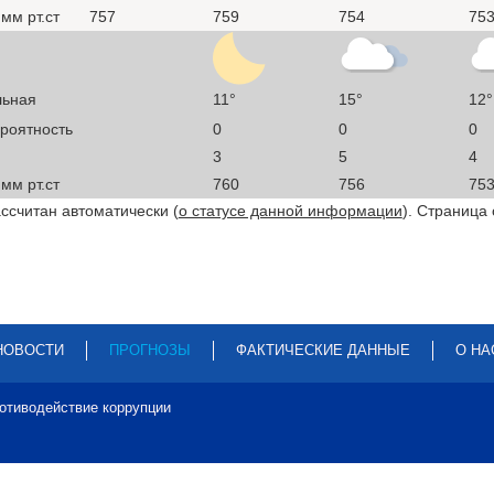
мм рт.ст
757
759
754
75
льная
11°
15°
12°
ероятность
0
0
0
3
5
4
мм рт.ст
760
756
75
ссчитан автоматически (
о статусе данной информации
). Страница
НОВОСТИ
ПРОГНОЗЫ
ФАКТИЧЕСКИЕ ДАННЫЕ
О НА
отиводействие коррупции