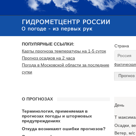
ПОПУЛЯРНЫЕ ССЫЛКИ:
Страна
Карты прогноза температуры на 1-5 суток
Прогноз осадков на 2 часа
Погода в Московской области за последние
Фактическая
сутки
Прогноз 
О ПРОГНОЗАХ
День
Терминология, применяемая в
прогнозах погоды и штормовых
T максима
предупреждениях
Осадки, в
Откуда возникают ошибки прогнозов?
Ветер, м/с