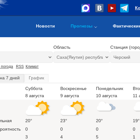
К
Новости
Прогнозы
Фактически
Область
Станция (горо
 погода
RSS
Климат
на 7 дней
График
Суббота
Воскресенье
Понедельник
Вто
8 августа
9 августа
10 августа
11 
льная
20°
23°
20°
19°
ероятность
0
0
0
0
3
4
5
1