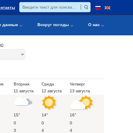
онтакты
е данные
Вокруг погоды
О нас
д)
ик
Вторник
Среда
Четверг
11 августа
12 августа
13 августа
15°
14°
16°
0
0
0
3
4
4