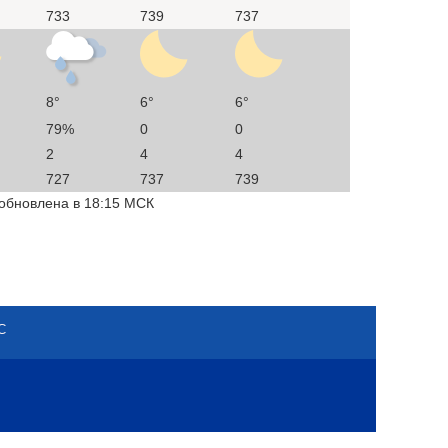
733
739
737
8°
6°
6°
79%
0
0
2
4
4
727
737
739
 обновлена в 18:15 МСК
С