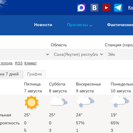
К
Новости
Прогнозы
Фактически
Область
Станция (горо
 погода
RSS
Климат
на 7 дней
График
Пятница
Суббота
Воскресенье
Понедельн
7 августа
8 августа
9 августа
10 августа
льная
25°
25°
24°
19°
ероятность
0
0
57%
65%
5
3
1
3