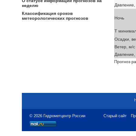
О статусе информации прогнозов на
Давление, 
неделю
Классификация сроков
Ночь
метеорологических прогнозов
T минима
Осадки, в
Ветер, м/с
Давление, 
Прогноз ра
© 2026 Гидрометцентр России
Старый сайт
Пр