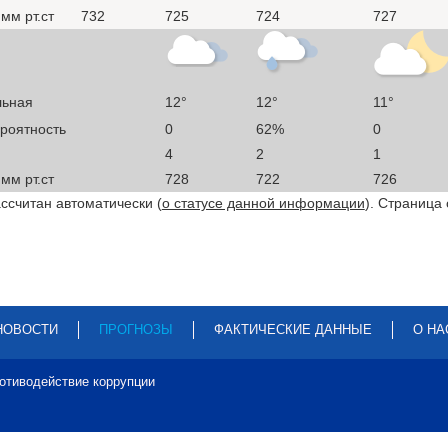
мм рт.ст
732
725
724
727
льная
12°
12°
11°
ероятность
0
62%
0
4
2
1
мм рт.ст
728
722
726
ссчитан автоматически (
о статусе данной информации
). Страница
НОВОСТИ
ПРОГНОЗЫ
ФАКТИЧЕСКИЕ ДАННЫЕ
О НА
отиводействие коррупции