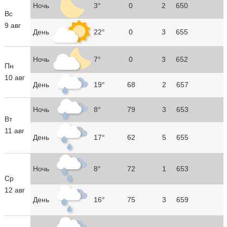
Ночь
3°
0
2
650
Вс
9 авг
День
22°
0
3
655
Ночь
7°
0
3
652
Пн
10 авг
День
19°
68
2
657
Ночь
8°
79
3
653
Вт
11 авг
День
17°
62
5
655
Ночь
8°
72
1
653
Ср
12 авг
День
16°
75
3
659