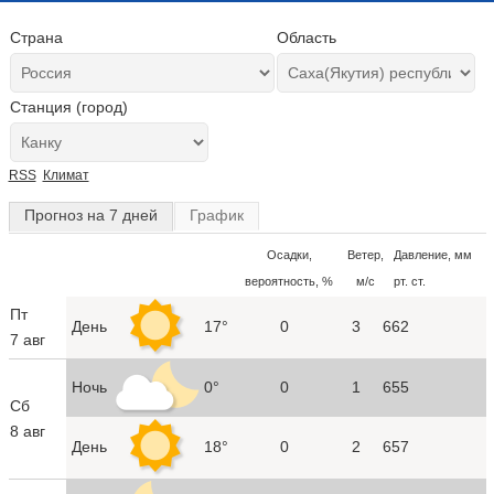
Страна
Область
Станция (город)
RSS
Климат
Прогноз на 7 дней
График
Осадки,
Ветер,
Давление, мм
вероятность, %
м/с
рт. ст.
Пт
День
17°
0
3
662
7 авг
Ночь
0°
0
1
655
Сб
8 авг
День
18°
0
2
657