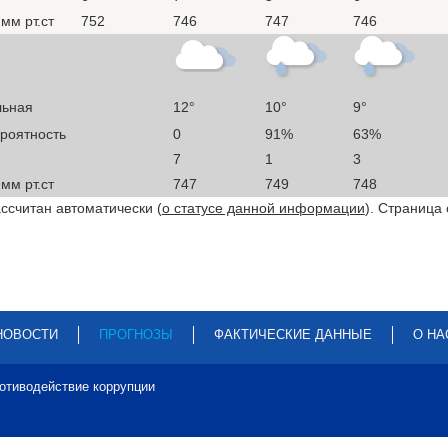
мм рт.ст
752
746
747
746
льная
12°
10°
9°
ероятность
0
91%
63%
7
1
3
мм рт.ст
747
749
748
ссчитан автоматически (
о статусе данной информации
). Страница
НОВОСТИ
ПРОГНОЗЫ
ФАКТИЧЕСКИЕ ДАННЫЕ
О НА
отиводействие коррупции