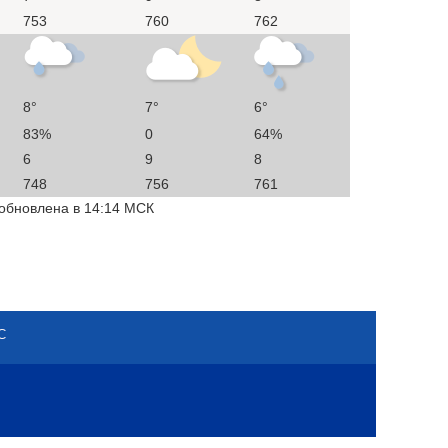
753
760
762
8°
7°
6°
83%
0
64%
6
9
8
748
756
761
 обновлена в 14:14 МСК
С