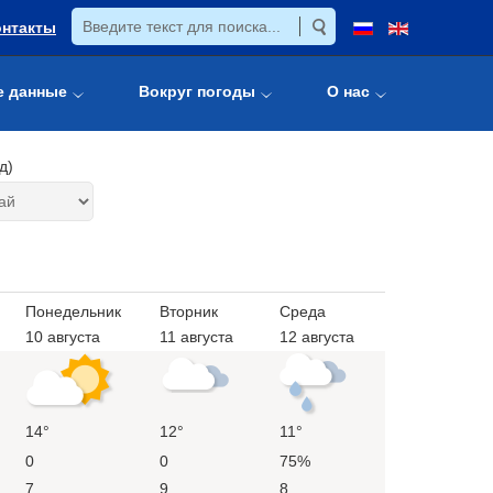
онтакты
е данные
Вокруг погоды
О нас
д)
Понедельник
Вторник
Среда
10 августа
11 августа
12 августа
14°
12°
11°
0
0
75%
7
9
8