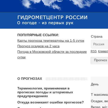
ПОПУЛЯРНЫЕ ССЫЛКИ:
Страна
Карты прогноза температуры на 1-5 суток
Прогноз осадков на 2 часа
Погода в Московской области за последние
RSS
Клима
сутки
Прогноз 
О ПРОГНОЗАХ
День
Терминология, применяемая в
прогнозах погоды и штормовых
T максима
предупреждениях
Осадки, в
Откуда возникают ошибки прогнозов?
Ветер, м/с