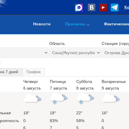
К
Новости
Прогнозы
Фактически
Область
Станция (горо
т
на 7 дней
График
Четверг
Пятница
Суббота
Воскресенье
6 августа
7 августа
8 августа
9 августа
льная
18°
18°
22°
16°
ероятность
0
83%
58%
0
6
7
5
6