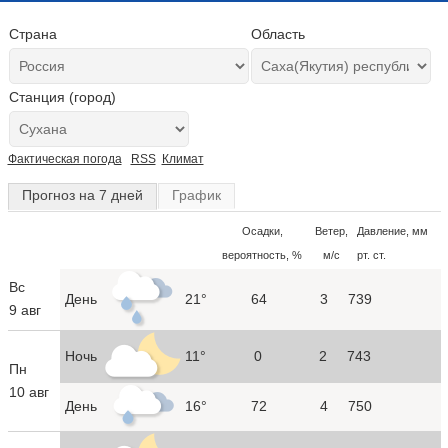
Страна
Область
Станция (город)
Фактическая погода
RSS
Климат
Прогноз на 7 дней
График
Осадки,
Ветер,
Давление, мм
вероятность, %
м/с
рт. ст.
Вс
День
21°
64
3
739
9 авг
Ночь
11°
0
2
743
Пн
10 авг
День
16°
72
4
750