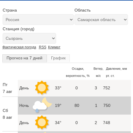
Страна
Область
Станция (город)
Фактическая погода
RSS
Климат
Прогноз на 7 дней
График
Осадки,
Ветер,
Давление, мм
вероятность, %
м/с
рт. ст.
Пт
День
33°
0
3
752
7 авг
Ночь
19°
80
1
750
Сб
8 авг
День
34°
0
2
748