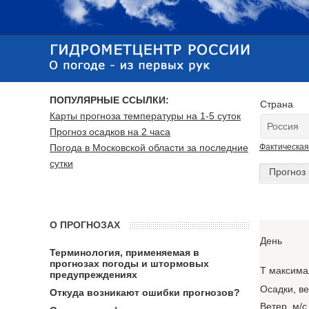
ПОПУЛЯРНЫЕ ССЫЛКИ:
Страна
Карты прогноза температуры на 1-5 суток
Прогноз осадков на 2 часа
Погода в Московской области за последние
Фактическая
сутки
Прогноз 
О ПРОГНОЗАХ
День
Терминология, применяемая в
прогнозах погоды и штормовых
T максима
предупреждениях
Осадки, в
Откуда возникают ошибки прогнозов?
Ветер, м/с