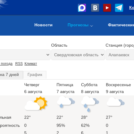
К
Новости
Прогнозы
Фактически
Область
Станция (горо
 погода
RSS
Климат
на 7 дней
График
Четверг
Пятница
Суббота
Воскресенье
6 августа
7 августа
8 августа
9 августа
льная
22°
22°
28°
27°
ероятность
0
95%
62%
0
5
2
6
1