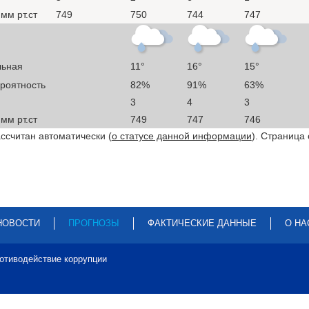
мм рт.ст
749
750
744
747
льная
11°
16°
15°
ероятность
82%
91%
63%
3
4
3
мм рт.ст
749
747
746
ссчитан автоматически (
о статусе данной информации
). Страница
НОВОСТИ
ПРОГНОЗЫ
ФАКТИЧЕСКИЕ ДАННЫЕ
О НА
отиводействие коррупции