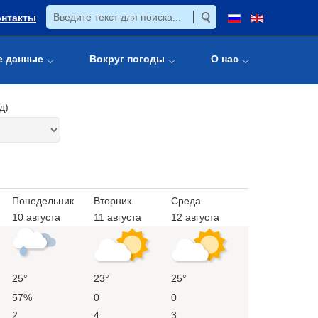
онтакты
е данные
Вокруг погоды
О нас
д)
Понедельник
Вторник
Среда
10 августа
11 августа
12 августа
25°
23°
25°
57%
0
0
2
4
3