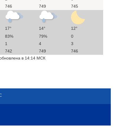
746
749
745
17°
14°
12°
83%
79%
0
1
4
3
742
749
746
 обновлена в 14:14 МСК
С