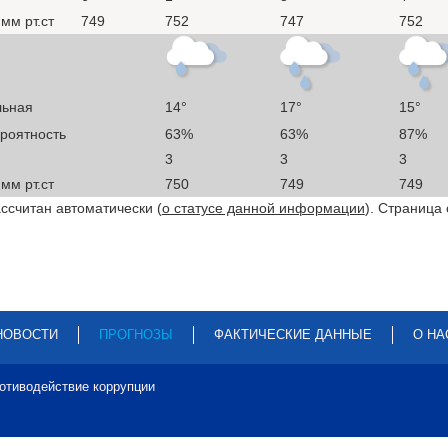
мм рт.ст
749
752
747
752
льная
14°
17°
15°
ероятность
63%
63%
87%
3
3
3
мм рт.ст
750
749
749
ссчитан автоматически (
о статусе данной информации
). Страница
НОВОСТИ
ПРОГНОЗЫ
ФАКТИЧЕСКИЕ ДАННЫЕ
О НА
отиводействие коррупции