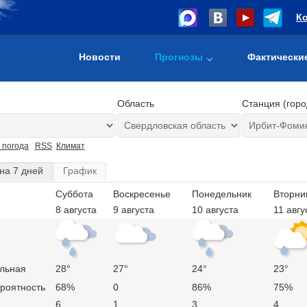
К
Новости
Прогнозы
Фактически
Область
Станция (горо
 погода
RSS
Климат
на 7 дней
График
Суббота
Воскресенье
Понедельник
Вторни
8 августа
9 августа
10 августа
11 авгу
льная
28°
27°
24°
23°
ероятность
68%
0
86%
75%
6
1
3
4