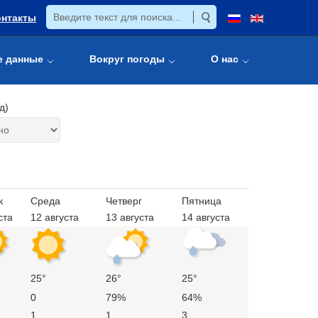
онтакты
е данные
Вокруг погоды
О нас
д)
к
Среда
Четверг
Пятница
ста
12 августа
13 августа
14 августа
25°
26°
25°
0
79%
64%
1
1
3