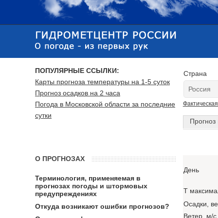
ПОПУЛЯРНЫЕ ССЫЛКИ:
Страна
Карты прогноза температуры на 1-5 суток
Прогноз осадков на 2 часа
Погода в Московской области за последние
Фактическая
сутки
Прогноз 
О ПРОГНОЗАХ
День
Терминология, применяемая в
прогнозах погоды и штормовых
T максима
предупреждениях
Осадки, в
Откуда возникают ошибки прогнозов?
Ветер, м/с