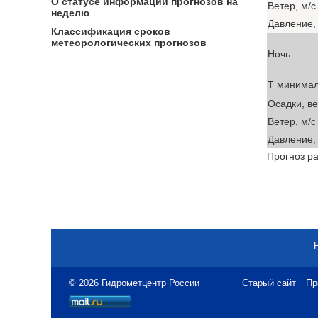
О статусе информации прогнозов на
Ветер, м/с
неделю
Давление, 
Классификация сроков
метеорологических прогнозов
Ночь
T минима
Осадки, в
Ветер, м/с
Давление, 
Прогноз ра
© 2026 Гидрометцентр России
Старый сайт
Пр