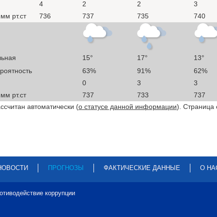
4
2
2
3
мм рт.ст
736
737
735
740
льная
15°
17°
13°
ероятность
63%
91%
62%
0
3
3
мм рт.ст
737
733
737
ссчитан автоматически (
о статусе данной информации
). Страница
НОВОСТИ
ПРОГНОЗЫ
ФАКТИЧЕСКИЕ ДАННЫЕ
О НА
отиводействие коррупции