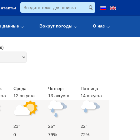
онтакты
е данные
Вокруг погоды
О нас
д)
к
Среда
Четверг
Пятница
ста
12 августа
13 августа
14 августа
23°
25°
22°
0
79%
72%