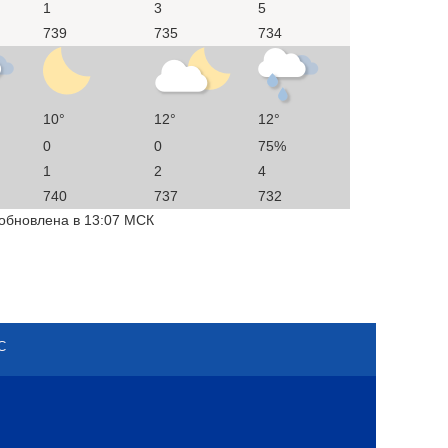
1
3
5
739
735
734
10°
12°
12°
0
0
75%
1
2
4
740
737
732
 обновлена в 13:07 МСК
С