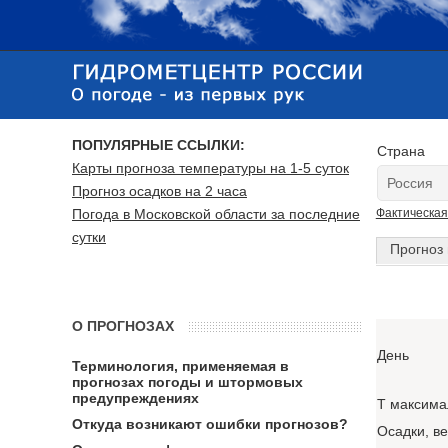
ПОПУЛЯРНЫЕ ССЫЛКИ:
Страна
Карты прогноза температуры на 1-5 суток
Прогноз осадков на 2 часа
Погода в Московской области за последние
Фактическая
сутки
Прогноз 
О ПРОГНОЗАХ
День
Терминология, применяемая в
прогнозах погоды и штормовых
предупреждениях
T максима
Откуда возникают ошибки прогнозов?
Осадки, в