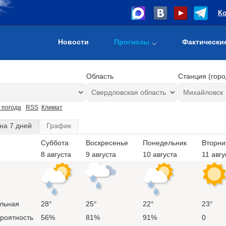
К
Новости
Прогнозы
Фактически
Область
Станция (горо
 погода
RSS
Климат
на 7 дней
График
Суббота
Воскресенье
Понедельник
Вторни
8 августа
9 августа
10 августа
11 авгу
льная
28°
25°
22°
23°
ероятность
56%
81%
91%
0