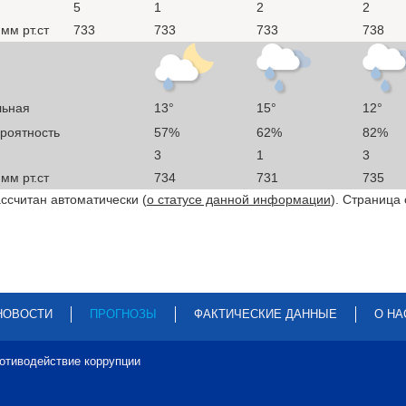
5
1
2
2
мм рт.ст
733
733
733
738
льная
13°
15°
12°
ероятность
57%
62%
82%
3
1
3
мм рт.ст
734
731
735
ссчитан автоматически (
о статусе данной информации
). Страница
НОВОСТИ
ПРОГНОЗЫ
ФАКТИЧЕСКИЕ ДАННЫЕ
О НА
отиводействие коррупции