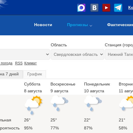
К
Новости
Прогнозы
Фактически
Область
Станция (горо
 погода
RSS
Климат
на 7 дней
График
Суббота
Воскресенье
Понедельник
Вторни
8 августа
9 августа
10 августа
11 авгу
льная
26°
25°
22°
21°
ероятность
95%
77%
87%
58%