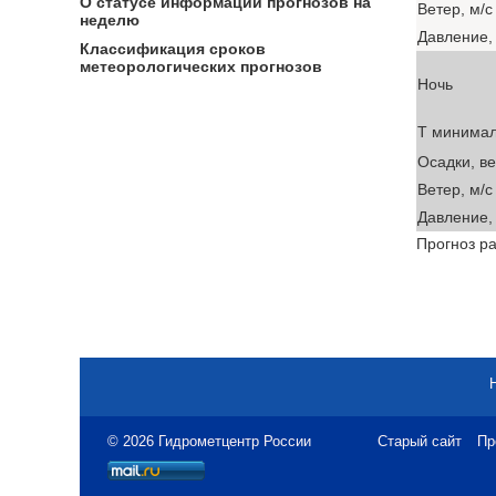
О статусе информации прогнозов на
Ветер, м/с
неделю
Давление, 
Классификация сроков
метеорологических прогнозов
Ночь
T минима
Осадки, в
Ветер, м/с
Давление, 
Прогноз ра
© 2026 Гидрометцентр России
Старый сайт
Пр