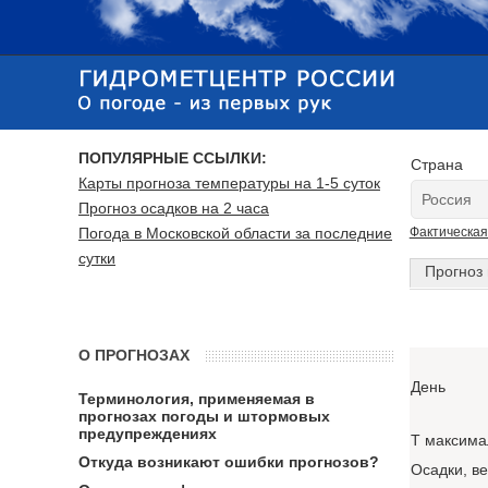
ПОПУЛЯРНЫЕ ССЫЛКИ:
Страна
Карты прогноза температуры на 1-5 суток
Прогноз осадков на 2 часа
Погода в Московской области за последние
Фактическая
сутки
Прогноз 
О ПРОГНОЗАХ
День
Терминология, применяемая в
прогнозах погоды и штормовых
предупреждениях
T максима
Откуда возникают ошибки прогнозов?
Осадки, в