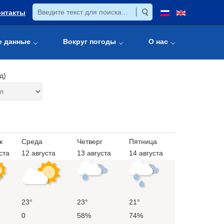
онтакты
е данные
Вокруг погоды
О нас
д)
к
Среда
Четверг
Пятница
ста
12 августа
13 августа
14 августа
23°
23°
21°
0
58%
74%