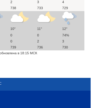
2
3
4
738
733
729
10°
11°
12°
0
0
74%
0
2
3
739
736
730
 обновлена в 18:15 МСК
С