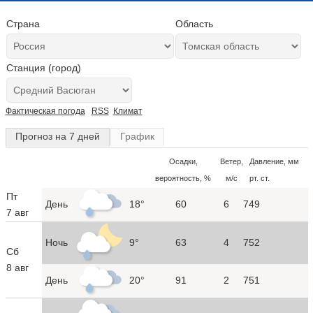
Страна
Область
Станция (город)
Фактическая погода
RSS
Климат
Прогноз на 7 дней
График
Осадки,
Ветер,
Давление, мм
вероятность, %
м/с
рт. ст.
Пт
День
18°
60
6
749
7 авг
Ночь
9°
63
4
752
Сб
8 авг
День
20°
91
2
751