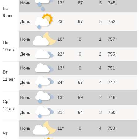
Ночь
13°
87
5
745
Вс
9 авг
День
23°
87
5
752
Ночь
10°
0
1
757
Пн
10 авг
День
22°
0
2
755
Ночь
13°
0
4
751
Вт
11 авг
День
24°
67
4
747
Ночь
13°
59
2
746
Ср
12 авг
День
21°
64
3
750
Ночь
11°
0
4
753
Чт