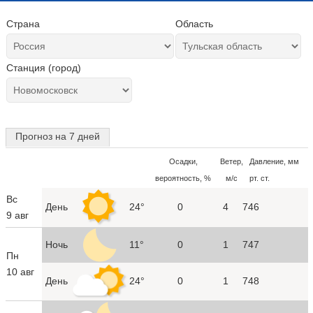
Страна
Область
Станция (город)
Прогноз на 7 дней
Осадки,
Ветер,
Давление, мм
вероятность, %
м/с
рт. ст.
Вс
День
24°
0
4
746
9 авг
Ночь
11°
0
1
747
Пн
10 авг
День
24°
0
1
748