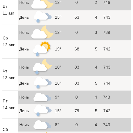
Ночь
12°
0
2
746
Вт
11 авг
День
25°
63
4
743
Ночь
12°
0
3
739
Ср
12 авг
День
19°
68
5
742
Ночь
10°
83
4
743
Чт
13 авг
День
18°
83
5
744
Ночь
9°
0
4
743
Пт
14 авг
День
15°
79
5
742
Ночь
8°
0
4
743
Сб