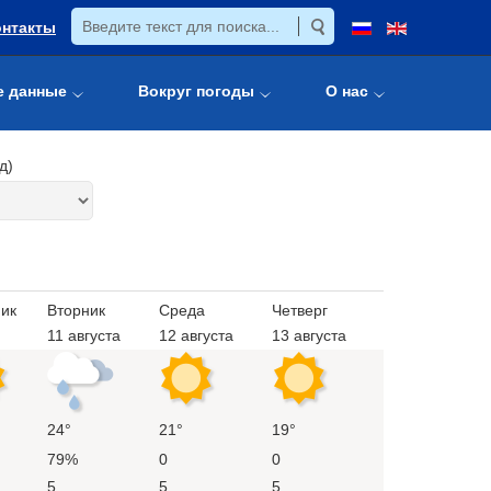
онтакты
е данные
Вокруг погоды
О нас
д)
ик
Вторник
Среда
Четверг
11 августа
12 августа
13 августа
24°
21°
19°
79%
0
0
5
5
5