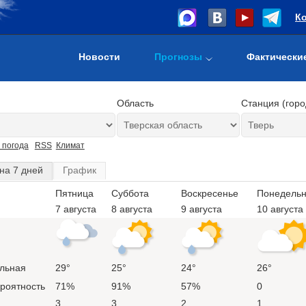
К
Новости
Прогнозы
Фактически
Область
Станция (горо
 погода
RSS
Климат
на 7 дней
График
Пятница
Суббота
Воскресенье
Понедельн
7 августа
8 августа
9 августа
10 августа
льная
29°
25°
24°
26°
ероятность
71%
91%
57%
0
3
3
2
1