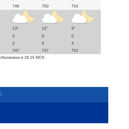
746
750
754
13°
12°
9°
0
0
0
2
3
4
747
747
752
 обновлена в 18:15 МСК
С