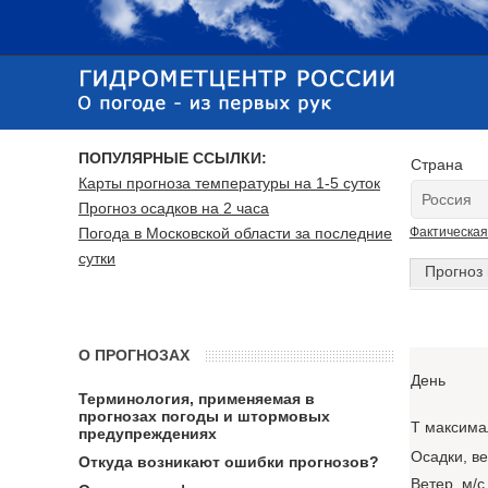
ПОПУЛЯРНЫЕ ССЫЛКИ:
Страна
Карты прогноза температуры на 1-5 суток
Прогноз осадков на 2 часа
Погода в Московской области за последние
Фактическая
сутки
Прогноз 
О ПРОГНОЗАХ
День
Терминология, применяемая в
прогнозах погоды и штормовых
T максима
предупреждениях
Осадки, в
Откуда возникают ошибки прогнозов?
Ветер, м/с