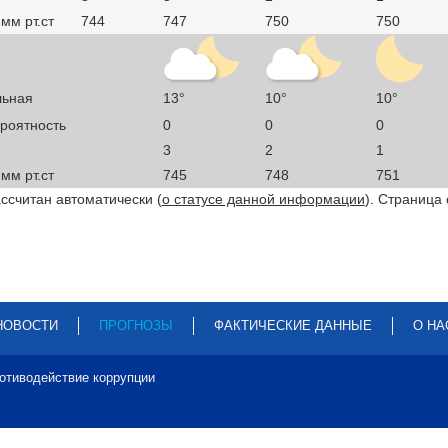
мм рт.ст
744
747
750
750
льная
13°
10°
10°
ероятность
0
0
0
3
2
1
мм рт.ст
745
748
751
ссчитан автоматически (
о статусе данной информации
). Страница
НОВОСТИ
ПРОГНОЗЫ
ФАКТИЧЕСКИЕ ДАННЫЕ
О НА
отиводействие коррупции