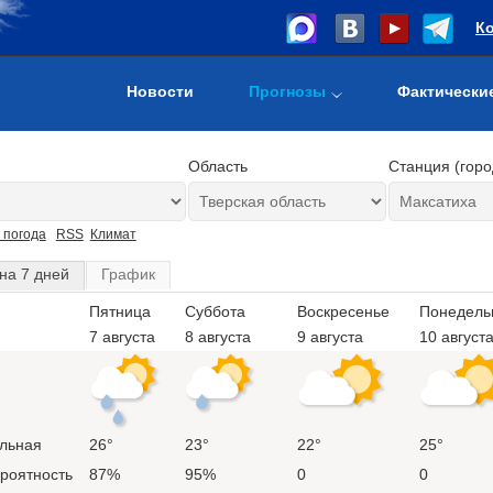
К
Новости
Прогнозы
Фактически
Область
Станция (горо
 погода
RSS
Климат
на 7 дней
График
Пятница
Суббота
Воскресенье
Понедель
7 августа
8 августа
9 августа
10 август
льная
26°
23°
22°
25°
ероятность
87%
95%
0
0