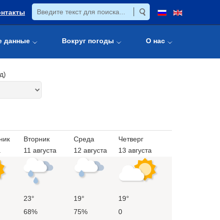
онтакты
е данные
Вокруг погоды
О нас
д)
ник
Вторник
Среда
Четверг
а
11 августа
12 августа
13 августа
23°
19°
19°
68%
75%
0