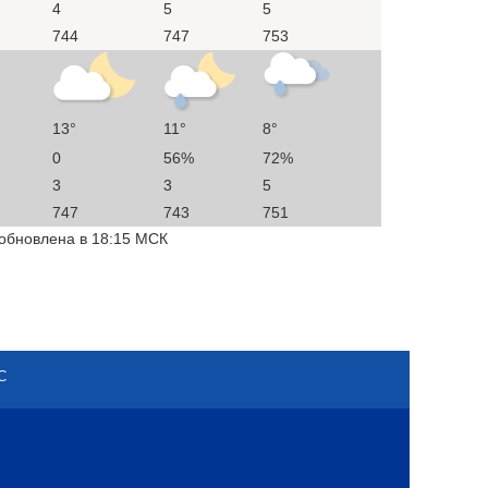
4
5
5
744
747
753
13°
11°
8°
0
56%
72%
3
3
5
747
743
751
 обновлена в 18:15 МСК
С