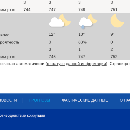
3
3
3
3
мм рт.ст
744
747
749
751
льная
12°
10°
9°
ероятность
0
83%
0
3
1
2
мм рт.ст
745
747
752
ссчитан автоматически (
о статусе данной информации
). Страница
НОВОСТИ
ПРОГНОЗЫ
ФАКТИЧЕСКИЕ ДАННЫЕ
О НА
отиводействие коррупции