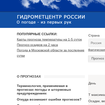
ПОПУЛЯРНЫЕ ССЫЛКИ:
Страна
Карты прогноза температуры на 1-5 суток
Прогноз осадков на 2 часа
Погода в Московской области за последние
Фактическая
сутки
Прогноз 
О ПРОГНОЗАХ
День
Терминология, применяемая в
прогнозах погоды и штормовых
предупреждениях
T максима
Откуда возникают ошибки прогнозов?
Осадки, в