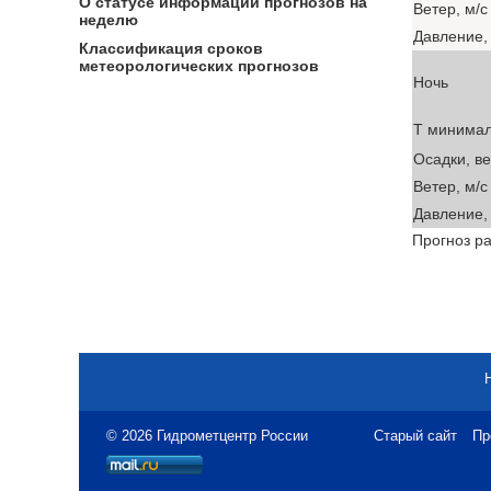
О статусе информации прогнозов на
Ветер, м/с
неделю
Давление, 
Классификация сроков
метеорологических прогнозов
Ночь
T минима
Осадки, в
Ветер, м/с
Давление, 
Прогноз ра
© 2026 Гидрометцентр России
Старый сайт
Пр