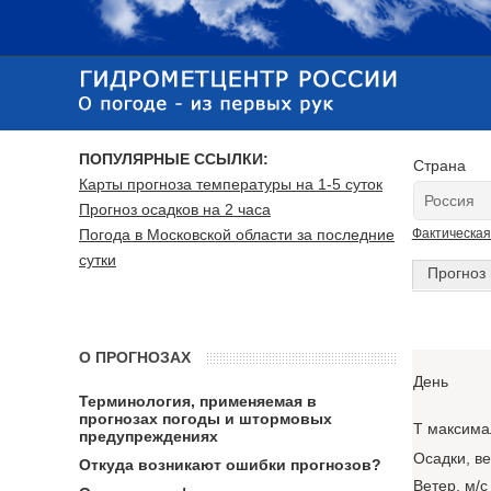
ПОПУЛЯРНЫЕ ССЫЛКИ:
Страна
Карты прогноза температуры на 1-5 суток
Прогноз осадков на 2 часа
Погода в Московской области за последние
Фактическая
сутки
Прогноз 
О ПРОГНОЗАХ
День
Терминология, применяемая в
прогнозах погоды и штормовых
T максима
предупреждениях
Осадки, в
Откуда возникают ошибки прогнозов?
Ветер, м/с