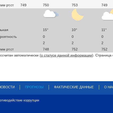
мм рт.ст
749
750
753
749
льная
15°
10°
11°
ероятность
0
0
0
2
2
2
мм рт.ст
748
752
752
ссчитан автоматически (
о статусе данной информации
). Страница
НОВОСТИ
ПРОГНОЗЫ
ФАКТИЧЕСКИЕ ДАННЫЕ
О НА
отиводействие коррупции