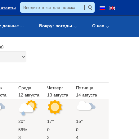
онтакты
е данные
Вокруг погоды
О нас
д)
к
Среда
Четверг
Пятница
уста
12 августа
13 августа
14 августа
20°
17°
15°
59%
0
0
3
3
4