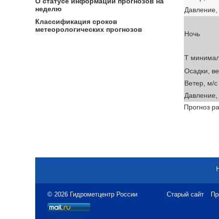
О статусе информации прогнозов на
неделю
Давление, 
Классификация сроков
метеорологических прогнозов
Ночь
T минима
Осадки, в
Ветер, м/с
Давление, 
Прогноз ра
© 2026 Гидрометцентр России
Старый сайт
Пр