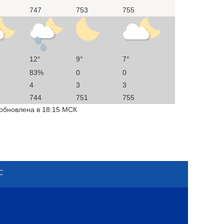
747
753
755
12°
9°
7°
83%
0
0
4
3
3
744
751
755
 обновлена в 18:15 МСК
С