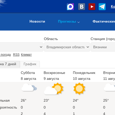
К
Новости
Прогнозы
Фактически
Область
Станция (горо
 погода
RSS
Климат
на 7 дней
График
Суббота
Воскресенье
Понедельник
Вторни
8 августа
9 августа
10 августа
11 авг
льная
26°
23°
24°
25°
ероятность
0
0
0
0
2
4
1
4