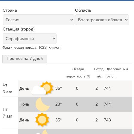
Страна
Область
Станция (город)
Фактическая погода
RSS
Климат
Прогноз на 7 дней
Осадки,
Ветер,
Давление, мм
вероятность, %
м/с
рт. ст.
Чт
День
35°
0
2
744
6 авг
Ночь
23°
0
2
744
Пт
7 авг
День
35°
0
2
743