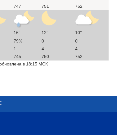
747
751
752
16°
12°
10°
79%
0
0
1
4
4
745
750
752
 обновлена в 18:15 МСК
С