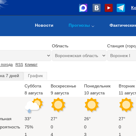
К
Новости
Прогнозы
Фактически
Область
Станция (горо
 погода
RSS
Климат
на 7 дней
График
Суббота
Воскресенье
Понедельник
Вторник
8 августа
9 августа
10 августа
11 авгус
льная
33°
27°
26°
27°
ероятность
75%
0
0
0
1
4
3
1