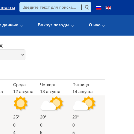
онтакты
е данные
Вокруг погоды
О нас
д)
Среда
Четверг
Пятница
та
12 августа
13 августа
14 августа
25°
20°
20°
0
0
0
4
5
5