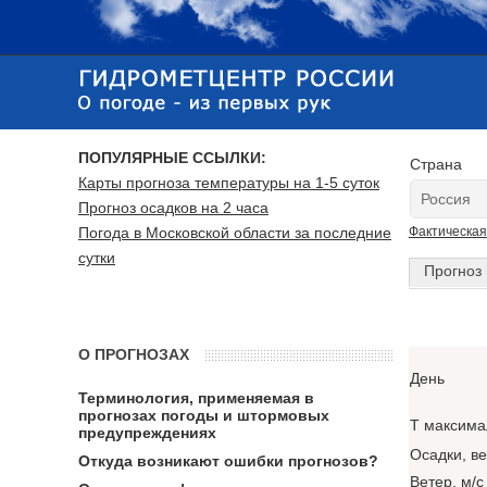
ПОПУЛЯРНЫЕ ССЫЛКИ:
Страна
Карты прогноза температуры на 1-5 суток
Прогноз осадков на 2 часа
Погода в Московской области за последние
Фактическая
сутки
Прогноз 
О ПРОГНОЗАХ
День
Терминология, применяемая в
прогнозах погоды и штормовых
T максима
предупреждениях
Осадки, в
Откуда возникают ошибки прогнозов?
Ветер, м/с