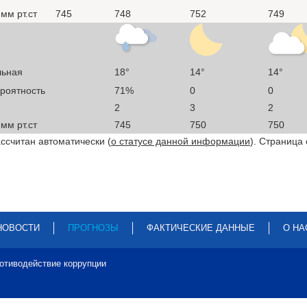
мм рт.ст
745
748
752
749
льная
18°
14°
14°
ероятность
71%
0
0
2
3
2
мм рт.ст
745
750
750
ссчитан автоматически (
о статусе данной информации
). Страница
НОВОСТИ
ПРОГНОЗЫ
ФАКТИЧЕСКИЕ ДАННЫЕ
О НА
отиводействие коррупции