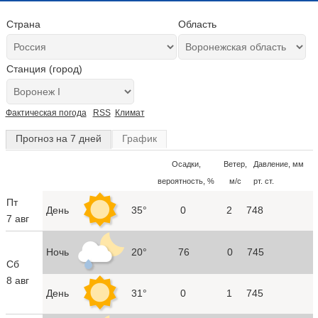
Страна
Область
Станция (город)
Фактическая погода
RSS
Климат
Прогноз на 7 дней
График
Осадки,
Ветер,
Давление, мм
вероятность, %
м/с
рт. ст.
Пт
День
35°
0
2
748
7 авг
Ночь
20°
76
0
745
Сб
8 авг
День
31°
0
1
745