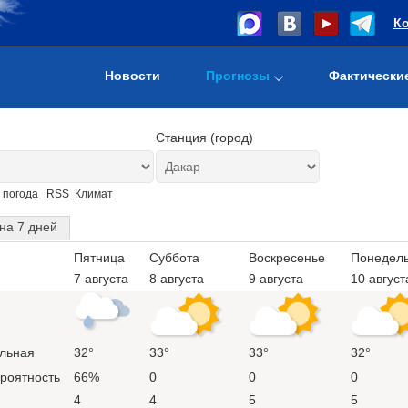
К
Новости
Прогнозы
Фактически
Станция (город)
 погода
RSS
Климат
на 7 дней
Пятница
Суббота
Воскресенье
Понедел
7 августа
8 августа
9 августа
10 август
льная
32°
33°
33°
32°
ероятность
66%
0
0
0
4
4
5
5