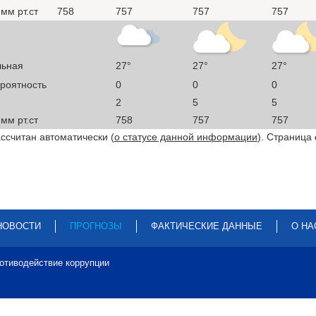
мм рт.ст
758
757
757
757
льная
27°
27°
27°
ероятность
0
0
0
2
5
5
мм рт.ст
758
757
757
ссчитан автоматически (
о статусе данной информации
). Страница
НОВОСТИ
ПРОГНОЗЫ
ФАКТИЧЕСКИЕ ДАННЫЕ
О НА
отиводействие коррупции