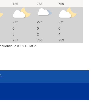
756
756
759
27°
27°
27°
0
0
0
5
2
4
757
756
759
 обновлена в 18:15 МСК
С