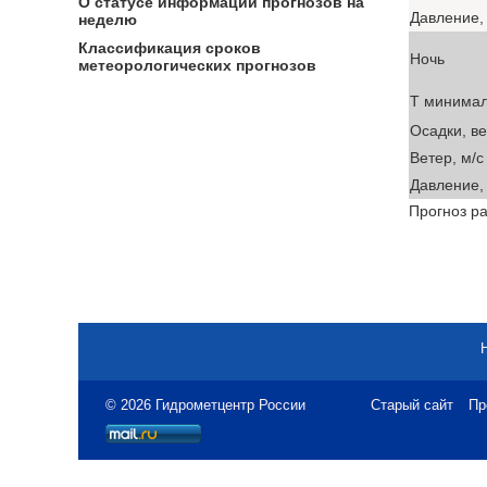
О статусе информации прогнозов на
Давление, 
неделю
Классификация сроков
Ночь
метеорологических прогнозов
T минима
Осадки, в
Ветер, м/с
Давление, 
Прогноз ра
© 2026 Гидрометцентр России
Старый сайт
Пр