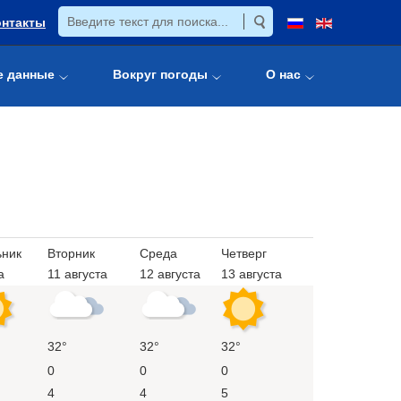
онтакты
е данные
Вокруг погоды
О нас
ьник
Вторник
Среда
Четверг
а
11 августа
12 августа
13 августа
32°
32°
32°
0
0
0
4
4
5