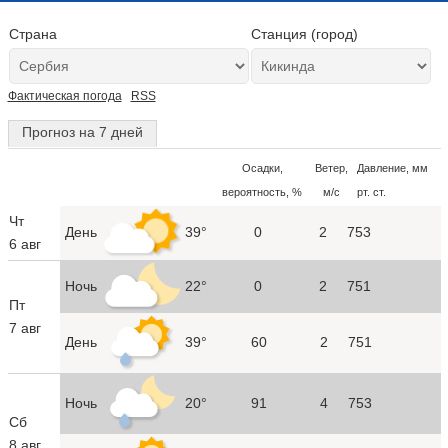
Страна
Станция (город)
Фактическая погода
RSS
Прогноз на 7 дней
Осадки,
Ветер,
Давление, мм
вероятность, %
м/с
рт. ст.
Чт
День
39°
0
2
753
6 авг
Ночь
22°
0
2
751
Пт
7 авг
День
39°
60
2
751
Ночь
20°
91
4
753
Сб
8 авг